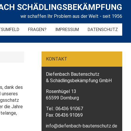
BACH SCHÄDLINGSBEKÄMPFUNG
wir schaffen Ihr Problem aus der Welt - seit 1956
TSUMFELD
FRAGEN?
IMPRESSUM
DATENSCHUTZ
KONTAKT
Diefenbach Bautenschutz
& Schädlingsbekämpfung GmbH
s, dank des
Rosenhügel 13
d unseres
65599 Dornburg
ngsschatz
r die Jahre
Tel.: 06436 91067
telange,
Fax: 06436 91069
info@diefenbach-bautenschutz.de